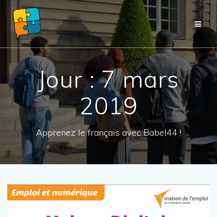
Passer
au
contenu
Jour :
7 mars
2019
Apprenez le français avec Babel44 !