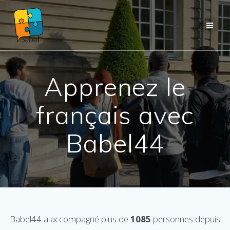
Passer
au
contenu
Apprenez le
français avec
Babel44
Babel44 a accompagné plus de
1085
personnes depuis